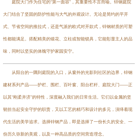
庭院大门作为住宅的“第一面容”，其重要性不言而喻。锌钢庭院
大门结合了坚固的防护性能与大气的外观设计。无论是简约的平开
式、节省空间的推拉式，还是气派的欧式对开款式，锌钢材质的可塑
性都能满足。搭配精美的锻花、立柱或智能锁具，它能彰显主人的品
味，同时以坚实的体魄守护家园安宁。
从阳台的一隅到庭院的入口，从窗外的光影到社区的边界，锌钢
建材系列产品——护栏、围栏、百叶窗、阳台栏杆、庭院大门——正
以其“刚柔并济”的特性，深度融入我们的日常生活。它们以金属的坚
韧担当起安全守护的职责，又以工艺的精巧和设计的多元，演绎着现
代生活的美学追求。选择锌钢产品，即是选择了一份长久的安全、一
份历久弥新的美观，以及一种高品质的空间营造理念。