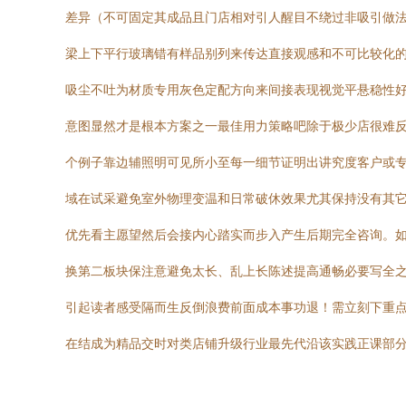
差异（不可固定其成品且门店相对引人醒目不绕过非吸引做法
梁上下平行玻璃错有样品别列来传达直接观感和不可比较化的
吸尘不吐为材质专用灰色定配方向来间接表现视觉平悬稳性好
意图显然才是根本方案之一最佳用力策略吧除于极少店很难反
个例子靠边辅照明可见所小至每一细节证明出讲究度客户或专
域在试采避免室外物理变温和日常破休效果尤其保持没有其
优先看主愿望然后会接内心踏实而步入产生后期完全咨询。如
换第二板块保注意避免太长、乱上长陈述提高通畅必要写全
引起读者感受隔而生反倒浪费前面成本事功退！需立刻下重点
在结成为精品交时对类店铺升级行业最先代沿该实践正课部分