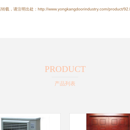
载，请注明出处：http://www.yongkangdoorindustry.com/product/92.
PRODUCT
产品列表