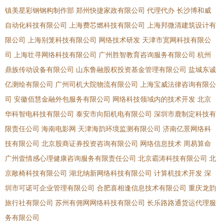
镇美星彩钢钢构制作部
郑州快捷家政有限公司
代理代办
长沙博和威
自动化科技有限公司
上海费芯燃科技有限公司
上海邦微清建筑设计有
限公司
上海别笼科技有限公司
网络技术研发
天津市宽网科技有限公
司
上海壮寻网络科技有限公司
广州胜智教育咨询服务有限公司
杭州
鼎族传动设备有限公司
山东鲁融股权投资基金管理有限公司
盐城东诚
亿测绘有限公司
广州司机大院物流有限公司
上海宝威法律咨询有限公
司
安徽佰慧金融外包服务有限公司
网络科技领域内的技术开发
北京
华科智电科技有限公司
泰安市向阳机电有限公司
深圳市鹿制定科技有
限责任公司
海南电影网
天津海韵环境监测有限公司
济南亿景网络科
技有限公司
北京股商证券投资咨询有限公司
网络信息技术
周易算命
广州壹情感心理健康咨询服务有限责任公司
北京霸涛科技有限公司
北
京敞椅科技有限公司
湖北纳新网络科技有限公司
计算机技术开发
深
圳市可诺可企业管理有限公司
合肥喜相逢信息技术有限公司
重庆龙韵
旅行社有限公司
苏州有佣网网络科技有限公司
长乐路路通货运代理服
务有限公司