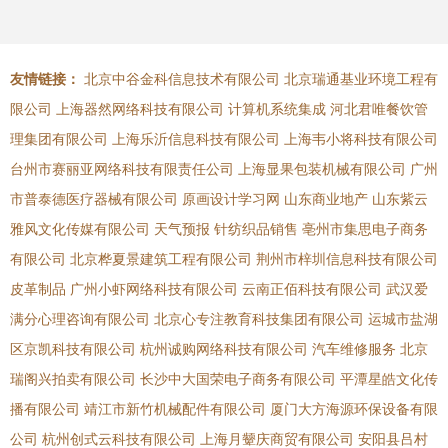
友情链接：
北京中谷金科信息技术有限公司
北京瑞通基业环境工程有
限公司
上海器然网络科技有限公司
计算机系统集成
河北君唯餐饮管
理集团有限公司
上海乐沂信息科技有限公司
上海韦小将科技有限公司
台州市赛丽亚网络科技有限责任公司
上海显果包装机械有限公司
广州
市普泰德医疗器械有限公司
原画设计学习网
山东商业地产
山东紫云
雅风文化传媒有限公司
天气预报
针纺织品销售
亳州市集思电子商务
有限公司
北京桦夏景建筑工程有限公司
荆州市梓圳信息科技有限公司
皮革制品
广州小虾网络科技有限公司
云南正佰科技有限公司
武汉爱
满分心理咨询有限公司
北京心专注教育科技集团有限公司
运城市盐湖
区京凯科技有限公司
杭州诚购网络科技有限公司
汽车维修服务
北京
瑞阁兴拍卖有限公司
长沙中大国荣电子商务有限公司
平潭星皓文化传
播有限公司
靖江市新竹机械配件有限公司
厦门大方海源环保设备有限
公司
杭州创式云科技有限公司
上海月颦庆商贸有限公司
安阳县吕村