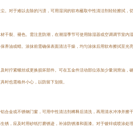
灰尘。对于难以去除的污渍，可用湿润的软布蘸取中性清洁剂轻轻擦拭，
木材干裂、褪色。需注意防潮，在潮湿季节可使用除湿器或空调调节室内
器保养油或蜡。涂抹前需确保表面清洁干燥，均匀涂抹后用软布擦拭至光
，及时拧紧螺丝或更换损坏部件。可在五金件活动部位添加少量润滑油，
家具时也需格外小心，以防留下划痕。
于铝合金或不锈钢门窗，可用中性清洁剂稀释后清洗，再用清水冲净并擦
部生锈，应及时用砂纸打磨锈迹，补涂防锈漆和面漆。对于镀锌或喷涂处