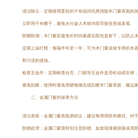
清洁除尘：定期使用柔软的干布或鸡毛掸清除木门窗表面的
立即用干布擦干，避免水分渗入木材内部导致变形或发霉。
防晒防潮：木门窗应避免长时间暴露在阳光直射下，以防止
定期上油打蜡：每隔半年至一年，可为木门窗涂抹专用的木
和污渍的侵蚀。
检查五金件：定期检查合页、门锁等五金件是否松动或生锈
避免刮擦：使用时避免用硬物撞击或刮擦木门窗表面，搬运
二、金属门窗的保养方法
清洁表面：金属门窗表面易积尘，建议每周用软布擦拭。对
防锈处理：金属门窗需特别注意防锈。如发现漆膜脱落或局