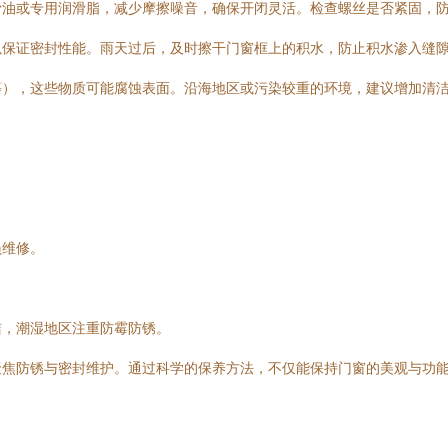
滑油或专用润滑脂，减少摩擦噪音，确保开闭灵活。检查螺丝是否紧固，
以保证密封性能。雨天过后，及时擦干门窗框上的积水，防止积水渗入缝
等），这些物质可能腐蚀表面。沿海地区或污染较重的环境，建议增加清
员维修。
洁，潮湿地区注重防霉防锈。
聚焦防锈与密封维护。通过科学的保养方法，不仅能保持门窗的美观与功