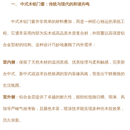
一、 中式木铝门窗：传统与现代的和谐共鸣
中式木铝门窗并非简单的材料叠加，而是一种匠心独运的系统工
程。它通常采用内部为实木或高品质木质复合材，外部覆以高强度铝
合金型材的结构。这种设计巧妙地兼顾了内外需求：
室内侧
：保留了天然木材的温润质感、优美纹理与柔和触感，完美契
合中式、新中式或追求自然格调的室内装修风格，营造出宁静雅致的
生活氛围。
室外侧
：铝合金层提供了卓越的耐久性，能轻松抵御日晒、雨淋、风
蚀等严峻气候考验，且颜色丰富，喷涂技术能实现多种仿木纹效果，
历久弥新。